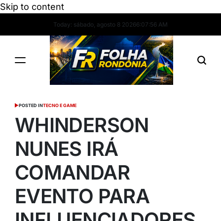
Skip to content
Today: sábado, agosto 8 2026
6
:
07
:
57
AM
POSTED IN
TECNO E GAME
WHINDERSON
NUNES IRÁ
COMANDAR
EVENTO PARA
INFLUENCIADORES