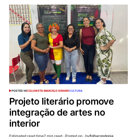
POSTED IN
COLUNISTA MARCELO GIRARD
CULTURA
Projeto literário promove
integração de artes no
interior
Estimated read time
2 min read
Posted on
by
folharondonia