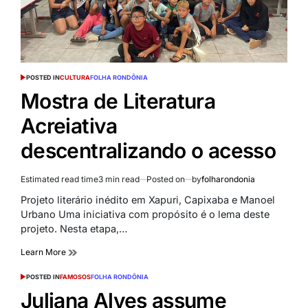
POSTED IN
CULTURA
FOLHA RONDÔNIA
Mostra de Literatura
Acreiativa
descentralizando o acesso
Estimated read time
3 min read
Posted on
by
folharondonia
Projeto literário inédito em Xapuri, Capixaba e Manoel
Urbano Uma iniciativa com propósito é o lema deste
projeto. Nesta etapa,…
Learn More
POSTED IN
FAMOSOS
FOLHA RONDÔNIA
Juliana Alves assume