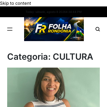
Skip to content
Today: sábado, agosto 8 2026
4
:
34
:
45
PM
Categoria:
CULTURA