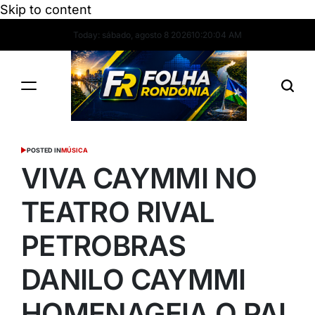
Skip to content
Today: sábado, agosto 8 2026
10
:
20
:
05
AM
POSTED IN
MÚSICA
VIVA CAYMMI NO
TEATRO RIVAL
PETROBRAS
DANILO CAYMMI
HOMENAGEIA O PAI