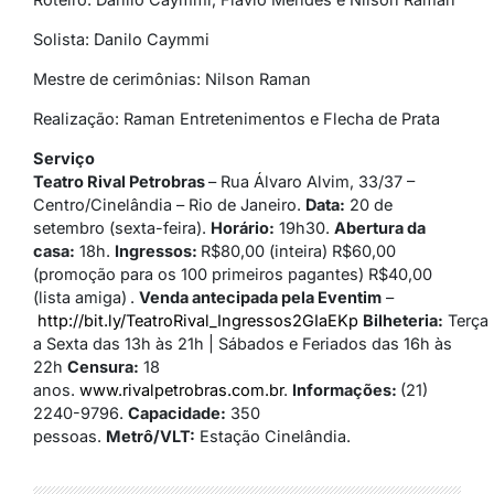
Solista: Danilo Caymmi
Mestre de cerimônias: Nilson Raman
Realização: Raman Entretenimentos e Flecha de Prata
Serviço
Teatro Rival Petrobras
– Rua Álvaro Alvim, 33/37 –
Centro/Cinelândia – Rio de Janeiro.
Data:
20 de
setembro (sexta-feira).
Horário:
19h30.
Abertura da
casa:
18h.
Ingressos:
R$80,00 (inteira) R$60,00
(promoção para os 100 primeiros pagantes) R$40,00
(lista amiga)
.
Venda antecipada pela Eventim
–
http://bit.ly/TeatroRival_Ingressos2GIaEKp
Bilheteria:
Terça
a Sexta das 13h às 21h | Sábados e Feriados das 16h às
22h
Censura:
18
anos.
www.rivalpetrobras.com.br
.
Informações:
(21)
2240-9796.
Capacidade:
350
pessoas.
Metrô/VLT:
Estação Cinelândia.