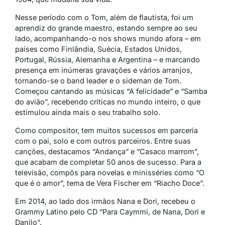
Nesse período com o Tom, além de flautista, foi um
aprendiz do grande maestro, estando sempre ao seu
lado, acompanhando-o nos shows mundo afora – em
países como Finlândia, Suécia, Estados Unidos,
Portugal, Rússia, Alemanha e Argentina – e marcando
presença em inúmeras gravações e vários arranjos,
tornando-se o
band leader
e o
sideman
de Tom.
Começou cantando as músicas “A felicidade” e “Samba
do avião”, recebendo críticas no mundo inteiro, o que
estimulou ainda mais o seu trabalho solo.
Como compositor, tem muitos sucessos em parceria
com o pai, solo e com outros parceiros. Entre suas
canções, destacamos “Andança” e “Casaco marrom”,
que acabam de completar 50 anos de sucesso. Para a
televisão, compôs para novelas e minisséries como “O
que é o amor”, tema de Vera Fischer em “Riacho Doce”.
Em 2014, ao lado dos irmãos Nana e Dori, recebeu o
Grammy Latino pelo CD “Para Caymmi, de Nana, Dori e
Danilo”.