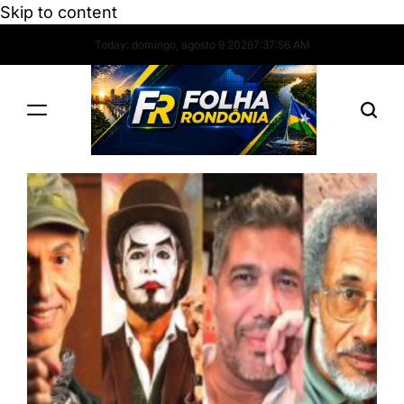
Skip to content
Today: domingo, agosto 9 2026
7
:
37
:
57
AM