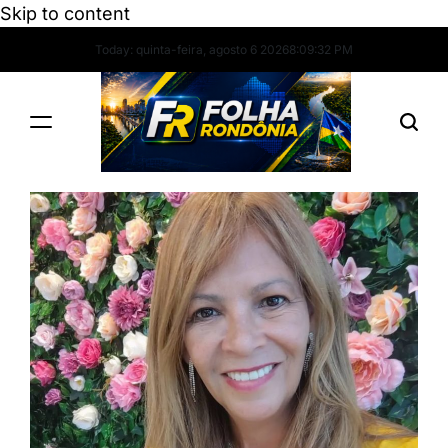
Skip to content
Today: quinta-feira, agosto 6 2026
8
:
09
:
33
PM