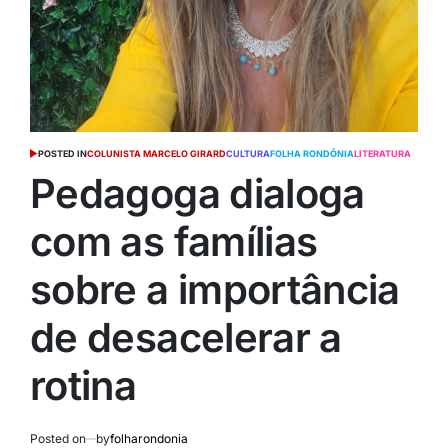
POSTED IN
COLUNISTA MARCELO GIRARD
CULTURA
FOLHA RONDÔNIA
LITERATURA
Pedagoga dialoga
com as famílias
sobre a importância
de desacelerar a
rotina
Posted on
by
folharondonia