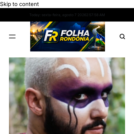
Skip to content
Today: sexta-feira, agosto 7 2026
2
:
57
:
59
AM