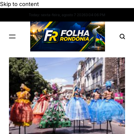
Skip to content
Today: sexta-feira, agosto 7 2026
3
:
04
:
07
PM