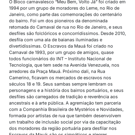
O Bloco carnavalesco “Meu Bem, Volto Já” foi criado em
1994 por um grupo de moradores do Leme, no Rio de
Janeiro, como parte das comemorações do centenário
do bairro. Foi um dos pioneiros da denominada
retomada do Carnaval de rua no Rio de Janeiro, e seus
desfiles são folclóricos e concorridíssimos. Desde 2010,
desfila com uma ala de baianas iluminadas e
divertidíssimas. O Escravos da Mauá foi criado no
Carnaval de 1993, por um grupo de amigos, quase
todos funcionários do INT – Instituto Nacional de
Tecnologia, que tem sede na Avenida Venezuela, nos
arredores da Praça Mauá. Próximo dali, na Rua
Camerino, ficavam os mercados de escravos nos
séculos 18 e 19. Seus sambas sempre lembram os
personagens e a história dos bairros portuários, e seus
desfiles são carregados de tradição e reverência aos
ancestrais e à arte pública. A agremiação tem parceria
com a Companhia Brasileira de Mystérios e Novidades,
formada por artistas de rua que também desenvolvem
um trabalho de inclusão social por via da capacitação
dos moradores da região portuária para desfilar nos
Escravos da Mauá: são os simpáticos e alegres