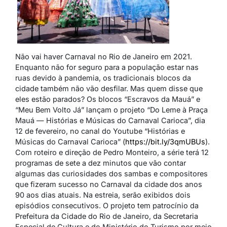
Não vai haver Carnaval no Rio de Janeiro em 2021.
Enquanto não for seguro para a população estar nas
ruas devido à pandemia, os tradicionais blocos da
cidade também não vão desfilar. Mas quem disse que
eles estão parados? Os blocos “Escravos da Mauá” e
“Meu Bem Volto Já” lançam o projeto “Do Leme à Praça
Mauá — Histórias e Músicas do Carnaval Carioca”, dia
12 de fevereiro, no canal do Youtube “Histórias e
Músicas do Carnaval Carioca” (
https://bit.ly/3qmUBUs
).
Com roteiro e direção de Pedro Monteiro, a série terá 12
programas de sete a dez minutos que vão contar
algumas das curiosidades dos sambas e compositores
que fizeram sucesso no Carnaval da cidade dos anos
90 aos dias atuais. Na estreia, serão exibidos dois
episódios consecutivos. O projeto tem patrocínio da
Prefeitura da Cidade do Rio de Janeiro, da Secretaria
Especial de Cultura e do Ministério do Turismo por meio