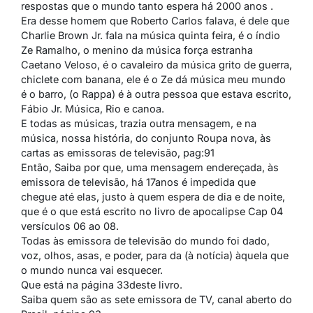
respostas que o mundo tanto espera há 2000 anos .
Era desse homem que Roberto Carlos falava, é dele que
Charlie Brown Jr. fala na música quinta feira, é o índio
Ze Ramalho, o menino da música força estranha
Caetano Veloso, é o cavaleiro da música grito de guerra,
chiclete com banana, ele é o Ze dá música meu mundo
é o barro, (o Rappa) é à outra pessoa que estava escrito,
Fábio Jr. Música, Rio e canoa.
E todas as músicas, trazia outra mensagem, e na
música, nossa história, do conjunto Roupa nova, às
cartas as emissoras de televisão, pag:91
Então, Saiba por que, uma mensagem endereçada, às
emissora de televisão, há 17anos é impedida que
chegue até elas, justo à quem espera de dia e de noite,
que é o que está escrito no livro de apocalipse Cap 04
versículos 06 ao 08.
Todas às emissora de televisão do mundo foi dado,
voz, olhos, asas, e poder, para da (à notícia) àquela que
o mundo nunca vai esquecer.
Que está na página 33deste livro.
Saiba quem são as sete emissora de TV, canal aberto do