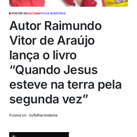
POSTED IN
CULTURA
FOLHA RONDÔNIA
Autor Raimundo
Vitor de Araújo
lança o livro
“Quando Jesus
esteve na terra pela
segunda vez”
Posted on
by
folharondonia