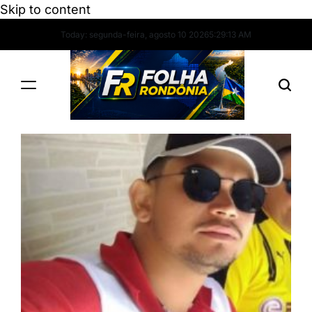
Skip to content
Today: segunda-feira, agosto 10 2026
5
:
29
:
14
AM