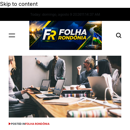
Skip to content
Today: domingo, agosto 9 2026
11
:
14
:
37
AM
POSTED IN
FOLHA RONDÔNIA