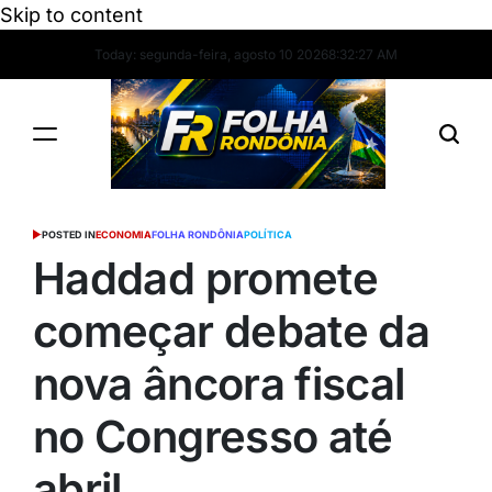
Skip to content
Today: segunda-feira, agosto 10 2026
8
:
32
:
27
AM
POSTED IN
ECONOMIA
FOLHA RONDÔNIA
POLÍTICA
Haddad promete
começar debate da
nova âncora fiscal
no Congresso até
abril