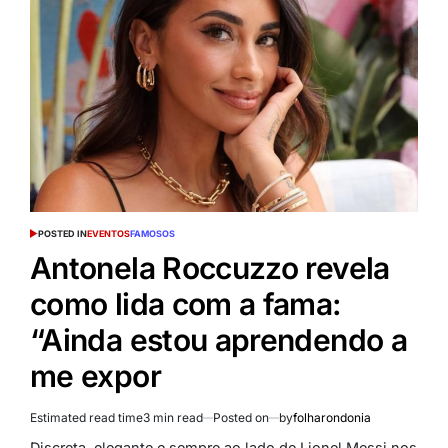
POSTED IN
EVENTOS
FAMOSOS
Antonela Roccuzzo revela
como lida com a fama:
“Ainda estou aprendendo a
me expor
Estimated read time
3 min read
Posted on
by
folharondonia
Discreta, elegante e sempre ao lado de Lionel Messi nos