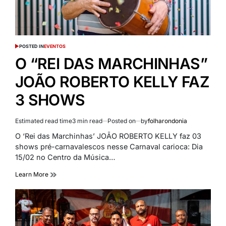
POSTED IN
EVENTOS
O “REI DAS MARCHINHAS”
JOÃO ROBERTO KELLY FAZ
3 SHOWS
Estimated read time
3 min read
Posted on
by
folharondonia
O ‘Rei das Marchinhas’ JOÃO ROBERTO KELLY faz 03
shows pré-carnavalescos nesse Carnaval carioca: Dia
15/02 no Centro da Música…
Learn More