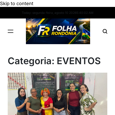
Skip to content
Today: segunda-feira, agosto 10 2026
5
:
40
:
03
AM
Categoria:
EVENTOS