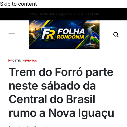
Skip to content
Today: sexta-feira, agosto 7 2026
2
:
09
:
22
PM
POSTED IN
EVENTOS
Trem do Forró parte
neste sábado da
Central do Brasil
rumo a Nova Iguaçu