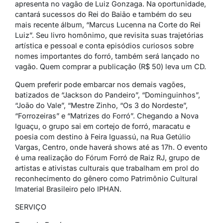
apresenta no vagão de Luiz Gonzaga. Na oportunidade,
cantará sucessos do Rei do Baião e também do seu
mais recente álbum, “Marcus
Lucenna
na Corte do Rei
Luiz”. Seu livro homônimo, que
revisita suas trajetórias
artística e pessoal e conta episódios curiosos sobre
nomes importantes do forró, também será lançado no
vagão. Quem comprar a publicação (R$ 50) leva um CD.
Quem preferir pode embarcar nos demais vagões,
batizados de “Jackson do Pandeiro”, “Dominguinhos”,
“João do Vale”, “Mestre Zinho, “Os 3 do Nordeste”,
“Forrozeiras” e “Matrizes do Forró”. Chegando a Nova
Iguaçu, o grupo sai em cortejo de forró, maracatu e
poesia com destino à Feira
Iguassú
, na Rua Getúlio
Vargas, Centro, onde haverá shows até as 17h. O evento
é uma realização do Fórum Forró de Raiz RJ, grupo de
artistas e ativistas culturais que trabalham em prol do
reconhecimento do gênero como Patrimônio Cultural
Imaterial Brasileiro pelo IPHAN.
SERVIÇO