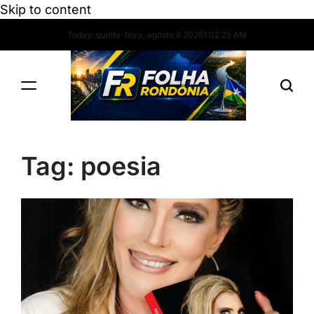
Skip to content
Today: quinta-feira, agosto 6 2026
1
:
02
:
25
AM
Tag:
poesia