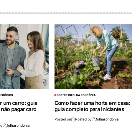
 NEGÓCIOS
POSTED IN
FOLHA RONDÔNIA
r um carro: guia
Como fazer uma horta em casa:
 não pagar caro
guia completo para iniciantes
Posted on
Posted by
folharondonia
by
folharondonia