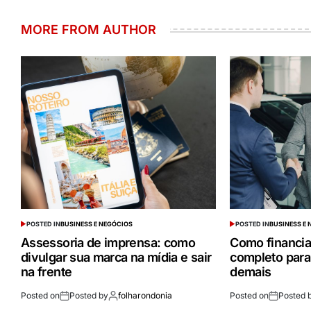
MORE FROM AUTHOR
POSTED IN
BUSINESS E NEGÓCIOS
POSTED IN
BUSINESS E
Assessoria de imprensa: como
Como financia
divulgar sua marca na mídia e sair
completo para
na frente
demais
Posted on
Posted by
folharondonia
Posted on
Posted 