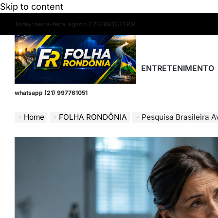
Skip to content
Today: sexta-feira, agosto 7 2026
9
:
12
:
22
PM
ENTRETENIMENTO
whatsapp (21) 997761051
Home
FOLHA RONDÔNIA
Pesquisa Brasileira Avança 