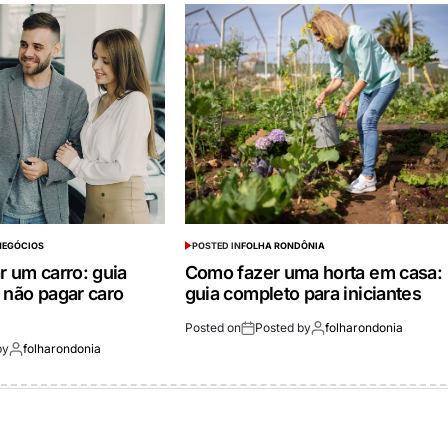
 NEGÓCIOS
POSTED IN
FOLHA RONDÔNIA
r um carro: guia
Como fazer uma horta em casa:
 não pagar caro
guia completo para iniciantes
Posted on
Posted by
folharondonia
by
folharondonia