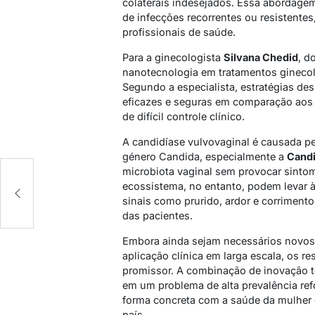
colaterais indesejados. Essa abordage
de infecções recorrentes ou resistente
profissionais de saúde.
Para a ginecologista
Silvana Chedid
, d
nanotecnologia em tratamentos ginecol
Segundo a especialista, estratégias des
eficazes e seguras em comparação aos
de difícil controle clínico.
A candidíase vulvovaginal é causada p
género
Candida
, especialmente a
Candi
microbiota vaginal sem provocar sintom
s
ecossistema, no entanto, podem levar à
sinais como prurido, ardor e corriment
das pacientes.
Embora ainda sejam necessários novos 
aplicação clínica em larga escala, os 
promissor. A combinação de inovação t
em um problema de alta prevalência refo
forma concreta com a saúde da mulher 
país.