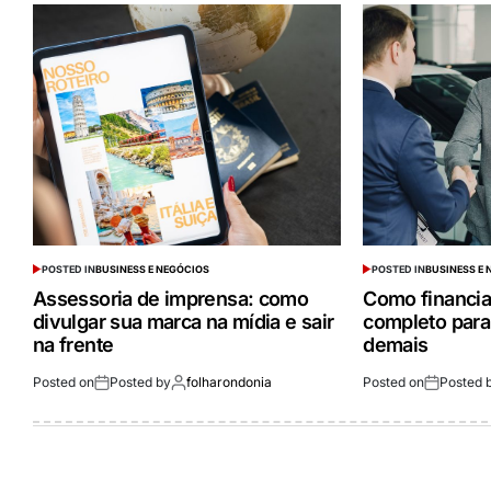
POSTED IN
BUSINESS E NEGÓCIOS
POSTED IN
BUSINESS E
Assessoria de imprensa: como
Como financia
divulgar sua marca na mídia e sair
completo para
na frente
demais
Posted on
Posted by
folharondonia
Posted on
Posted 