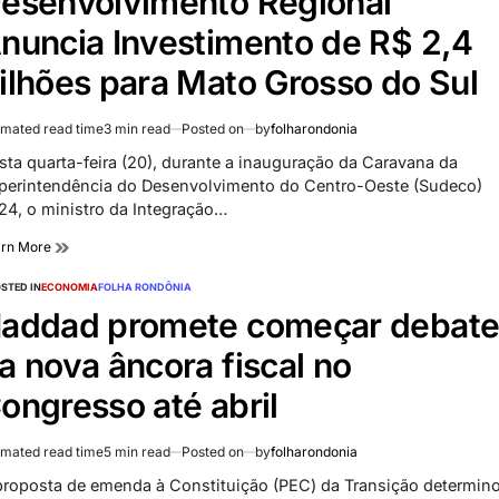
esenvolvimento Regional
nuncia Investimento de R$ 2,4
ilhões para Mato Grosso do Sul
imated read time
3 min read
Posted on
by
folharondonia
sta quarta-feira (20), durante a inauguração da Caravana da
perintendência do Desenvolvimento do Centro-Oeste (Sudeco)
24, o ministro da Integração…
arn More
STED IN
ECONOMIA
FOLHA RONDÔNIA
addad promete começar debat
a nova âncora fiscal no
ongresso até abril
imated read time
5 min read
Posted on
by
folharondonia
proposta de emenda à Constituição (PEC) da Transição determin