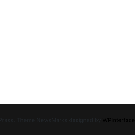
rdPress. Theme NewsMarks designed by
WPInterface