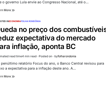
e o governo Lula envie ao Congresso Nacional, até o…
arn More
STED IN
ECONOMIA
FOLHA RONDÔNIA
ueda no preço dos combustívei
eduz expectativa do mercado
ara inflação, aponta BC
imated read time
4 min read
Posted on
by
folharondonia
 penúltimo relatório Focus do ano, o Banco Central revisou para
ixo a expectativa para a inflação deste ano. A…
arn More