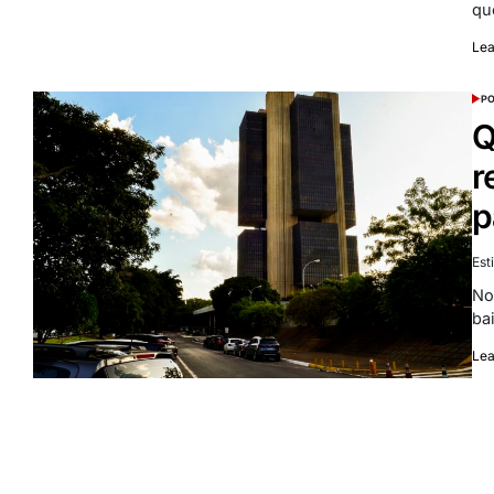
qu
Le
PO
Q
r
p
Est
No
ba
Le