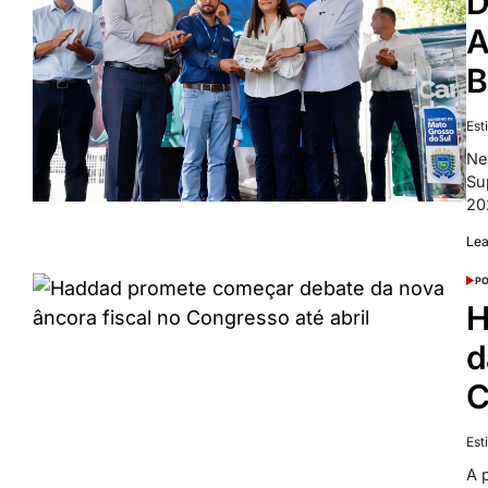
D
A
B
Est
Ne
Su
20
Le
PO
H
d
C
Est
A 