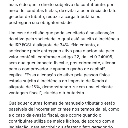
mais é do que o direito subjetivo do contribuinte, por
meio de condutas lícitas, de evitar a ocorrência do fato
gerador de tributo, reduzir a carga tributária ou
postergar a sua obrigatoriedade.
Um case de elisão que pode ser citado é na alienação
do ativo pela sociedade, o qual está sujeito à incidência
de IRPJ/CSL à alíquota de 34%. “No entanto, a
sociedade pode entregar o ativo para o acionista pelo
valor contábil, conforme o artigo 22, da Lei 9.249/95,
sem qualquer impacto fiscal e, posteriormente, alienar
para o comprovador e apurar o ganho de capital”,
explica. “Essa alienação do ativo pela pessoa física
estaria sujeita à incidência do Imposto de Renda à
alíquota de 15%, demonstrando-se em uma eficiente
vantagem fiscal”, elucida o tributarista.
Quaisquer outras formas de manuseio tributário estão
passíveis de incorrer em crimes nos termos da lei, como
é o caso da evasão fiscal, que ocorre quando o
contribuinte utiliza de meios ilícitos, de acordo com a
legislação, para encobrir ou afastar o fato gerador do