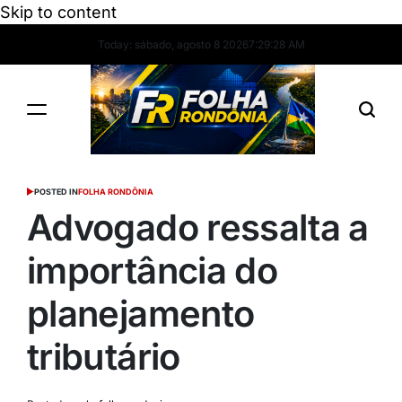
Skip to content
Today: sábado, agosto 8 2026
7
:
29
:
29
AM
POSTED IN
FOLHA RONDÔNIA
Advogado ressalta a
importância do
planejamento
tributário