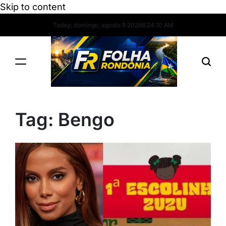
Skip to content
Today: domingo, agosto 9 2026
6
:
24
:
11
AM
Tag:
Bengo