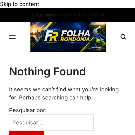
Skip to content
Today: domingo, agosto 9 2026
6
:
30
:
05
AM
Nothing Found
It seems we can’t find what you’re looking
for. Perhaps searching can help.
Pesquisar por: