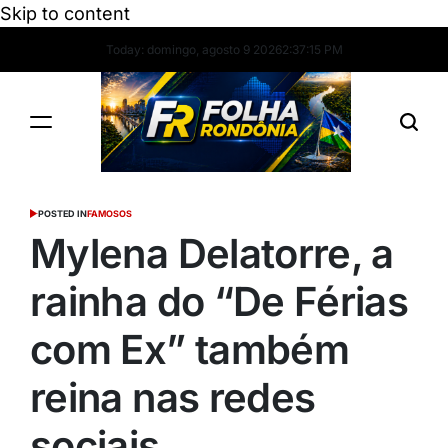
Skip to content
Today: domingo, agosto 9 2026
2
:
37
:
16
PM
POSTED IN
FAMOSOS
Mylena Delatorre, a
rainha do “De Férias
com Ex” também
reina nas redes
sociais