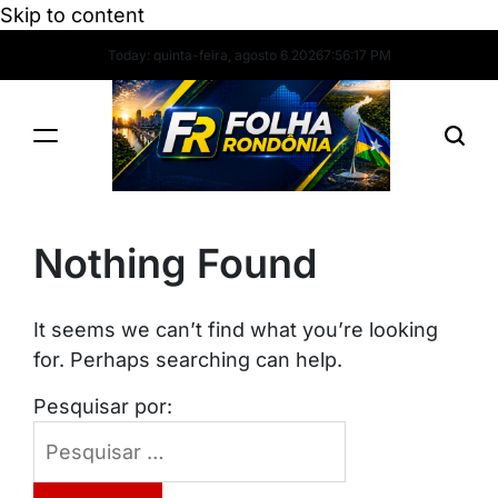
Skip to content
Today: quinta-feira, agosto 6 2026
7
:
56
:
17
PM
Nothing Found
It seems we can’t find what you’re looking
for. Perhaps searching can help.
Pesquisar por: